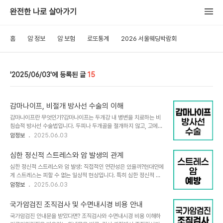
완전한 나로 살아가기
홈
암 정보
암 보험
로또통계
2026 서울웨딩박람회
2025/06/03
15
감마나이프, 비절개 방사선 수술의 이해
감마나이프란 무엇인가?감마나이프는 두개강 내 병변을 치료하는 비
침습적 방사선 수술법입니다. 두피나 두개골을 절개하지 않고, 고에너
지 감마선을 컴퓨터로 정밀하게 조준하여 병소에만 집중적으로 조사
암정보
2025.06.03
하는 치료기술입니다. 돋보기로 햇빛을 한 점에 모아 종이를 태우는 원
리와 유사하게, 여러 방향에서 분산된 감마선을 병변 부위에 모아 정상
심한 정신적 스트레스와 암 발생의 관계
조직의 손상 없이 병소만 파괴합니다. 이로 인해 전신마취나 개두술 없
심한 정신적 스트레스와 암 발생: 직접적인 연관성은 있을까?현대인에
이 안전하게 뇌종양이나 혈관 기형 등의 질환을 치료할 수 있습니다.감
게 스트레스는 피할 수 없는 일상적 현상입니다. 특히 심한 정신적 스
마나이프의 원리와 기술적 특징감마나이프는 코발트-60 동위원소에
트레스가 건강에 미치는 영향에 대한 관심이 높아지면서, 스트레스가
암정보
2025.06.03
서 발생하는 감마선을 192~201개 지점에서 분산 조사합니다. 각각
암 발생에 직접적인 원인이 되는지에 대한 궁금증도 커지고 있습니다.
의 감마선은 병소의 한 점에 초점을 맞추어, 그 부위에만 높은 방사선
스트레스는 외부 압력이나 어려운 상황에 대한 심리적·생리적 반응으
에너지를 집중시킵니다. 정상 뇌 조직은 각 방향..
국가암검진 조직검사 및 수면내시경 비용 안내
로, 적당한 수준에서는 문제 해결에 도움이 되지만 과도하면 건강에 부
국가암검진 안내문을 받았다면? 조직검사와 수면내시경 비용 이해하
정적인 영향을 줍니다. 그렇다면 심한 정신적 스트레스가 암을 직접 유