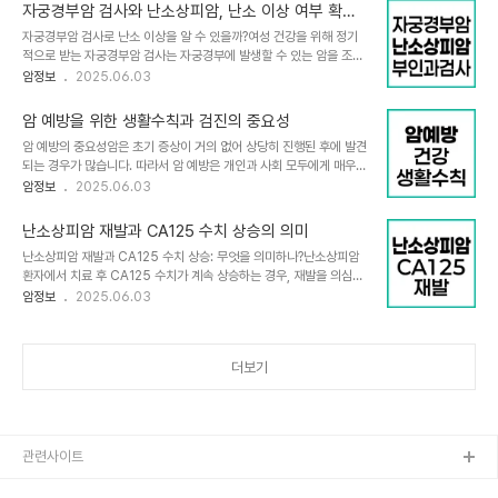
인한 만성 염증이 음경암 발생에 큰 영향을 미치므로, 이를 방지하는
페놀과 클로로젠산 등의 성분은 ..
자궁경부암 검사와 난소상피암, 난소 이상 여부 확인
것이 음경암 예방의 첫걸음입니다.청결 유지와 포경수술의 역할음경
가능할까?
자궁경부암 검사로 난소 이상을 알 수 있을까?여성 건강을 위해 정기
암 예방에서 가장 기본적이고 효과적인 방법은 음경 부위를 청결하게
적으로 받는 자궁경부암 검사는 자궁경부에 발생할 수 있는 암을 조기
관리하는 것입니다. 포피 아래에 분비물과 노폐물이 쌓이면 만성 염증
에 발견하는 데 매우 중요한 역할을 합니다. 하지만 이 검사가 난소상
암정보
2025.06.03
이 생기고, 이 염증이 장기간 지속되면 암 발생 위험이 높아집니다. 따
피암을 포함한 난소 이상까지 확인할 수 있는지에 대해서는 오해가 많
라서 매일 깨끗이 씻어주어 구지가 쌓이지 않도록 하는 것이 중요합니
습니다. 결론부터 말하면, 자궁경부암 검사는 난소암을 진단하거나 난
다.포경수술은 이러한 구지 축적을 근본적으로 줄..
암 예방을 위한 생활수칙과 검진의 중요성
소 이상 여부를 확인할 수 없습니다. 자궁경부암 검사와 난소암 검사는
암 예방의 중요성암은 초기 증상이 거의 없어 상당히 진행된 후에 발견
각각 다른 검사 방법과 절차를 필요로 하기 때문입니다.자궁경부암 검
되는 경우가 많습니다. 따라서 암 예방은 개인과 사회 모두에게 매우
사란?자궁경부암 검사는 주로 자궁경부 세포검사(Pap smear)와 질
중요한 건강 과제입니다. 특히 우리나라에서 흔한 위암, 간암, 유방암,
암정보
2025.06.03
확대경검사(colposcopy), 그리고 필요 시 조직검사로 구성됩니다.
자궁경부암, 대장암 등은 조기 발견 시 완치율이 매우 높아 정기적인
자궁경부 세포검사: 자궁경부와 질 표면의 세포를 채취하여 현미경으
검진과 예방 생활습관 실천이 필수적입니다. 폐암은 금연으로, 간암은
로 암세포나 전암성 세포가 있는지 확인..
난소상피암 재발과 CA125 수치 상승의 의미
B형 간염 백신 접종으로 예방할 수 있어 암 예방을 위한 구체적인 행동
난소상피암 재발과 CA125 수치 상승: 무엇을 의미하나?난소상피암
이 필요합니다.암 예방을 위한 10가지 생활수칙암 예방을 위해 보건복
환자에서 치료 후 CA125 수치가 계속 상승하는 경우, 재발을 의심할
지부와 국립암센터가 권고하는 국민 암예방 수칙은 다음과 같습니다.
수 있을지에 대한 질문은 매우 흔하면서도 복잡한 문제입니다.
암정보
2025.06.03
담배를 피우지 말고, 남이 피우는 담배 연기도 피하기채소와 과일을 충
CA125는 난소상피암의 대표적인 종양표지자로서 치료 전후의 암 상
분히 섭취하고, 다양한 식단으로 균형 잡힌 식사하기음식을 짜게 먹지
태를 추적하는 데 중요한 역할을 하지만, 단독으로 재발을 확정하기에
않고, 탄 음식 섭취를 피하기암..
는 한계가 있습니다. 본문에서는 CA125 수치 상승과 영상검사 결과
더보기
가 재발 진단에 미치는 영향, 최신 진단법인 액체생검의 의의, 그리고
임상적 판단에 필요한 다양한 정보를 상세히 다루겠습니다.CA125
수치 상승과 난소상피암 재발 진단난소상피암 치료 후 CA125 수치
가 상승하는 것은 재발 가능성을 시사할 수 있으나, 반드시 재발을 의
미하지는 않습니다. CA125는 난소암 환..
관련사이트