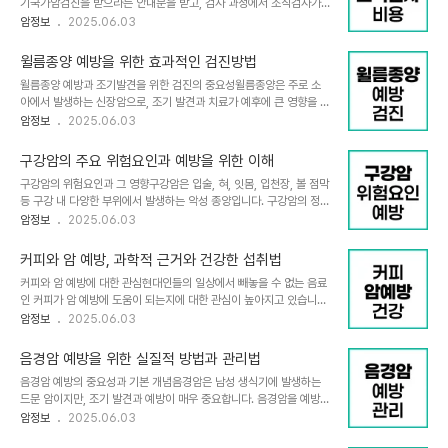
기국가암검진을 받으라는 안내문을 받고, 검사 과정에서 조직검사가
발하는지, 그 메커니즘과 예방 방법을 다각도로 살펴보겠습니다.스트
필요하거나 수면내시경을 권유받았을 때 비용 부담이 어떻게 되는지
암정보
2025.06.03
레스와 암 발생의 과학적 연구 동향스트레스가 암을 직접적으로 유발
궁금해하시는 분들이 많습니다. 국가암검진은 암을 조기에 발견하여
한다는 명확한 과학적 증거는 아직 부족합니다. 다만, 스트레스 호르몬
치료 효과를 높이고 국민 건강을 증진하기 위해 정부가 지원하는 중요
이 DNA 손상을 증가시키고 면역체계를 약화시켜..
윌름종양 예방을 위한 효과적인 검진방법
한 제도입니다. 하지만 검사 과정에서 추가적인 검사나 시술이 필요한
윌름종양 예방과 조기발견을 위한 검진의 중요성윌름종양은 주로 소
경우 비용 부담에 대한 이해가 필요합니다. 본문에서는 국가암검진 중
아에서 발생하는 신장암으로, 조기 발견과 치료가 예후에 큰 영향을 미
조직검사와 수면내시경 관련 비용 부담 여부를 상세히 설명드리겠습
칩니다. 특히 선천성 기형이나 유전적 이상을 가진 아이들은 윌름종양
암정보
2025.06.03
니다.국가암검진에서 조직검사 비용 부담 여부국가암검진은 위암, 대
발생 위험이 높아 정기적인 검진이 필수적입니다. 예방을 위한 검진은
장암, 간암, 유방암, 자궁경부암 등 주요 암종에 대해 정기적으로 검진
단순히 종양을 조기에 발견하는 차원을 넘어, 치료 성공률을 높이고 합
을 제공합니다. 이 중 위암과 대장암 검진에서 내시경 검사..
구강암의 주요 위험요인과 예방을 위한 이해
병증을 줄이는 데 중요한 역할을 합니다.윌름종양과 관련된 위험요인
구강암의 위험요인과 그 영향구강암은 입술, 혀, 잇몸, 입천장, 볼 점막
윌름종양은 대부분 산발적으로 발생하지만, 특정 선천성 기형과 유전
등 구강 내 다양한 부위에서 발생하는 악성 종양입니다. 구강암의 정확
적 이상이 동반될 경우 위험도가 증가합니다. 대표적인 선천성 기형으
한 원인은 아직 명확히 밝혀지지 않았으나, 여러 연구와 임상 경험을
암정보
2025.06.03
로는 무홍채증, 요도하열, 잠복고환, 베크위트-위드만 증후군 등이 있
통해 다양한 위험요인이 알려져 있습니다. 이 글에서는 구강암의 주요
습니다. 이들 기형을 가진 아이들은 WT1 유전자의 돌연변이나 11번
위험요인들을 상세히 분석하고, 각 요인이 구강암 발생에 미치는 영향
염색체 이상과 관련이 있어 윌름종양 발생 가능..
커피와 암 예방, 과학적 근거와 건강한 섭취법
과 예방을 위한 실질적인 조언을 함께 제공합니다.흡연: 구강암 발생의
커피와 암 예방에 대한 관심현대인들의 일상에서 빼놓을 수 없는 음료
가장 강력한 위험요인흡연은 구강암의 가장 흔하고 강력한 위험요인
인 커피가 암 예방에 도움이 되는지에 대한 관심이 높아지고 있습니다.
입니다. 담배를 피우는 사람은 전혀 흡연하지 않는 사람에 비해 구강암
다양한 연구 결과에 따르면 커피에는 카페인뿐만 아니라 폴리페놀, 클
암정보
2025.06.03
에 걸릴 위험이 5~10배 이상 높아집니다. 궐련, 파이프, 시가뿐 아니
로로젠산, 카테킨 등 항산화 성분이 풍부하게 함유되어 있어 암 발생
라 씹는 담배도 구강암 발생과 밀접한 관련이 있습니다. 특히 씹는 담
위험을 낮추는 데 긍정적인 역할을 할 수 있습니다. 특히 간암, 자궁내
배는 구강 점막에 직접적인 자..
음경암 예방을 위한 실질적 방법과 관리법
막암, 두경부암 등 특정 암종에서 커피 섭취와 암 발생 위험 감소 간의
음경암 예방의 중요성과 기본 개념음경암은 남성 생식기에 발생하는
연관성이 보고되어, 암 예방을 위한 생활습관으로서 커피의 가치가 재
드문 암이지만, 조기 발견과 예방이 매우 중요합니다. 음경암을 예방하
조명되고 있습니다.커피 속 항산화 성분과 암 예방 기전커피에 포함된
려면 무엇보다도 위험 요인을 줄이고 청결을 유지하는 것이 핵심입니
암정보
2025.06.03
항산화 물질은 활성산소를 제거하는 기능을 합니다. 활성산소는 세포
다. 특히, 포피 구지(포피와 귀두 사이에 쌓이는 분비물)의 축적으로
손상과 DNA 변이를 유발해 암 발생에 기여할 수 있는데, 커피의 폴리