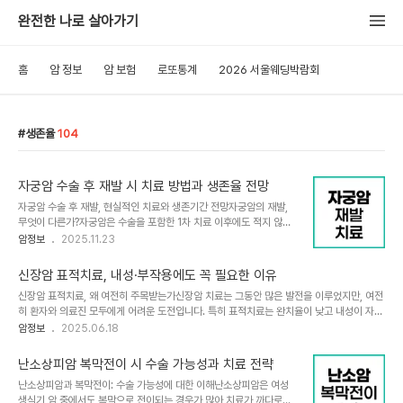
완전한 나로 살아가기
홈
암 정보
암 보험
로또통계
2026 서울웨딩박람회
생존율
104
자궁암 수술 후 재발 시 치료 방법과 생존율 전망
자궁암 수술 후 재발, 현실적인 치료와 생존기간 전망자궁암의 재발,
무엇이 다른가?자궁암은 수술을 포함한 1차 치료 이후에도 적지 않은
비율로 재발하는 특성이 있습니다. 통계적으로 치료 후 2년 이내 재발
암정보
2025.11.23
률이 60~70%에 달하며, 5년 이내에는 90% 이상이 재발하게 됩
니다. 특히 재발 초기에는 환자가 특별한 증상을 느끼지 못하는 경우가
신장암 표적치료, 내성·부작용에도 꼭 필요한 이유
많아, 정기적인 추적 검진이 필수적입니다. 자궁암 재발은 환자에게 심
신장암 표적치료, 왜 여전히 주목받는가신장암 치료는 그동안 많은 발전을 이루었지만, 여전
리적, 신체적으로 큰 부담을 주지만 조기 발견과 적절한 치료로 생존율
히 환자와 의료진 모두에게 어려운 도전입니다. 특히 표적치료는 완치율이 낮고 내성이 자주
과 삶의 질을 높일 수 있습니다.재발 자궁암의 추적검사와 관리재발성
발생하며, 부작용도 적지 않다는 점에서 한계를 지니고 있습니다. 그럼에도 불구하고 신장암
암정보
2025.06.18
자궁암 환자는 1차 치료가 끝난 뒤 첫 3년 동안 3개월마다, 이후 2년
치료에서 표적치료가 빠질 수 없는 이유는 무엇일까요? 이 글에서는 신장암 표적치료의 효
은 6개월마다, 5년 이후에는 매년 추적검사를 받는 것이 중요합니다.
과, 내성, 부작용, 그리고 실제 임상에서의 필요성까지 다양한 측면을 깊이 있게 분석합니다.
검진에는 영상검사, 조직검..
난소상피암 복막전이 시 수술 가능성과 치료 전략
표적치료의 원리와 신장암 치료에서의 역할표적치료는 암세포의 특정 신호전달 경로나 분자
난소상피암과 복막전이: 수술 가능성에 대한 이해난소상피암은 여성
표적을 차단해 암의 성장을 억제하는 방식입니다. 기존의 세포독성 항암제와 달리 정상세포
생식기 암 중에서도 복막으로 전이되는 경우가 많아 치료가 까다로운