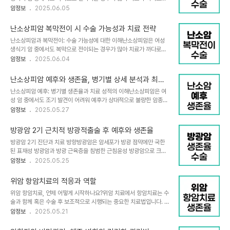
에는 비교적 영향을 덜 주어, 이론적으로 부작용이 적은 것이 장점입니다. 신장암에서는 주
암으로 알려져 있습니다. 일반적으로 암이 복막에 전이되면 완전한 절
암정보
2025.06.05
로 혈관생..
제가 어려워 수술이 제한되는 경우가 많지만, 난소암은 예외적인 측면
이 있습니다. 난소암은 항암제 반응률이 비교적 높고, 복막 내 전이 병
난소상피암 복막전이 시 수술 가능성과 치료 전략
변도 수술로 최대한 제거하는 종양감축술이 생존율 향상에 중요한 역
난소상피암과 복막전이: 수술 가능성에 대한 이해난소상피암은 여성
할을 하기 때문입니다.난소상피암 복막전이 시 수술의 중요성난소암
생식기 암 중에서도 복막으로 전이되는 경우가 많아 치료가 까다로운
은 초기 발견이 어려워 3~4기 진행된 상태에서 진단되는 경우가 많으
암으로 알려져 있습니다. 일반적으로 암이 복막에 전이되면 완전한 절
암정보
2025.06.04
며, 이때는 복막에 광범위한 전이가 동반됩니다. 그러나 난소암 치료의
제가 어려워 수술이 제한되는 경우가 많지만, 난소암은 예외적인 측면
핵심은 가능한 모든 전이 병변을 수술로 제거하는 데 있습니다. 이를
이 있습니다. 난소암은 항암제 반응률이 비교적 높고, 복막 내 전이 병
종양감축술이라 부르며, 복막뿐 아니라 자궁, 양..
난소상피암 예후와 생존율, 병기별 상세 분석과 최신
변도 수술로 최대한 제거하는 종양감축술이 생존율 향상에 중요한 역
치료 동향
난소상피암 예후: 병기별 생존율과 치료 성적의 이해난소상피암은 여
할을 하기 때문입니다.난소상피암 복막전이 시 수술의 중요성난소암
성 암 중에서도 조기 발견이 어려워 예후가 상대적으로 불량한 암종입
은 초기 발견이 어려워 3~4기 진행된 상태에서 진단되는 경우가 많으
니다. 난소암은 증상이 거의 없고, 초기에는 뚜렷한 징후가 없어 많은
암정보
2025.05.27
며, 이때는 복막에 광범위한 전이가 동반됩니다. 그러나 난소암 치료의
환자가 3기 또는 4기에서 진단받는 경우가 많습니다. 이로 인해 전체
핵심은 가능한 모든 전이 병변을 수술로 제거하는 데 있습니다. 이를
생존율이 낮아지고 치료가 어려워지는 경향이 있습니다. 본 글에서는
종양감축술이라 부르며, 복막뿐 아니라 자궁, 양..
방광암 2기 근치적 방광적출술 후 예후와 생존율
난소상피암의 예후를 병기별로 구체적으로 살펴보고, 암세포의 특성,
방광암 2기 진단과 치료 방향방광암은 암세포가 방광 점막에만 국한
최신 치료법과 그에 따른 생존율 향상에 대해 깊이 있게 다루겠습니
된 표재성 방광암과 방광 근육층을 침범한 근침윤성 방광암으로 크게
다.1. 난소상피암 예후의 핵심 요소병기에 따른 예후 차이난소상피암
나뉩니다. 2기는 근육층까지 암이 침범한 상태로, 이 경우 표재성 암과
암정보
2025.05.25
의 예후는 무엇보다 병기에 크게 좌우됩니다. 병기는 암이 난소에 국한
는 달리 방광을 완전히 제거하는 근치적 방광적출술이 표준 치료법입
되어 있는지, 주변 조직이나 복강 내로 퍼졌는지, 그리고 원격 전이가
니다. 방광암 2기는 방광 내에 국한되어 있으나 암이 방광 근육층에 깊
있는지에 따라 나뉩니다.1기(국한기): 암..
위암 항암치료의 적응과 역할
게 침투한 상태로, 수술적 치료가 필수적입니다.근치적 방광적출술은
위암 항암치료, 언제 어떻게 시작하나요?위암 치료에서 항암치료는 수
방광뿐 아니라 골반 내 임파절, 남성의 경우 전립선과 정낭, 여성의 경
술과 함께 혹은 수술 후 보조적으로 시행되는 중요한 치료법입니다. 위
우 자궁까지 함께 제거하는 고난도 수술입니다. 방광을 제거하면 소변
암의 진행 정도와 병리학적 소견에 따라 항암치료의 필요성과 시기가
암정보
2025.05.21
저장 기능이 사라지므로 요로전환술을 통해 새로운 소변 배출 경로를
결정되며, 이는 환자의 생존기간 연장과 삶의 질 향상에 큰 영향을 미
만들어야 합니다. 이 수술은 3~6시간 정도 소요되며, 수술 후 회복 기
칩니다. 본 글에서는 위암 항암치료가 어떤 경우에 시행되는지, 그 목
간과 합병증 관리가 중요합니다.방광적..