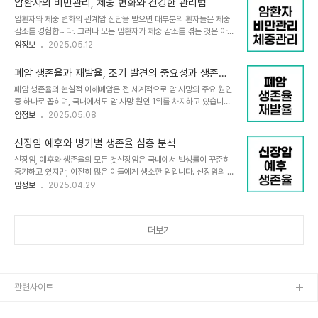
암환자의 비만관리, 체중 변화와 건강한 관리법
적과 치료 방법, 시기 등을 다양한 측면에서 상세히 살펴보겠습니다.1.
암환자와 체중 변화의 관계암 진단을 받으면 대부분의 환자들은 체중
항암치료를 시작하는 주요 경우근치적 위절제술 후 보조항암화학요법
감소를 경험합니다. 그러나 모든 암환자가 체중 감소를 겪는 것은 아닙
위암 2기 이상, 특히 2기와 3기 국소 진행성 위암 환자는 근치적 위절
니다. 특히 유방암, 전립선암, 난소암 환자들은 오히려 체중이 증가하
암정보
2025.05.12
제술과 광범위 림프절 절제술을 시행한 뒤 재발 방지를 위해 보조항암
는 경향이 있습니다. 연구에 따르면 항암화학요법을 받은 유방암 환자
화학요법을 받습니다. 이는 수술 후 6개월에서 1년간 표준 치료 주기
들은 1년 후 평균 2.5~6.2kg의 체중 증가를 보이며, 10kg 이상 증
를 지키는 것이 권장되며, 치료 기간..
폐암 생존율과 재발율, 조기 발견의 중요성과 생존율
가하는 경우도 드물지 않습니다. 이러한 체중 증가는 항암치료, 호르몬
개선을 위한 최신 동향
폐암 생존율의 현실적 이해폐암은 전 세계적으로 암 사망의 주요 원인
요법, 치료로 인한 폐경, 신체활동 감소 등 여러 요인과 관련이 있습니
중 하나로 꼽히며, 국내에서도 암 사망 원인 1위를 차지하고 있습니다.
다.특히 화학요법 중에는 근육량이 감소하고 지방이 증가하는 '근감소
최근 데이터에 따르면 폐암의 전체 5년 생존율은 약 26.7%에서
암정보
2025.05.08
성 비만'이 발생할 수 있습니다. 이는 겉으로 보기에는 체중 변화가 크
28.4% 사이로 보고되고 있습니다. 이는 지난 5년간 약 26% 향상
지 않더라도 체내 구성 성분이 변화하여 건강에 부정적인 영향을 미칠
된 수치이지만, 여전히 다른 암종에 비해 상대적으로 낮은 수준입니다.
수 있습니다. 이러한 체..
신장암 예후와 병기별 생존율 심층 분석
폐암의 생존율은 진단 시점의 병기에 따라 크게 달라집니다. 초기 단계
신장암, 예후와 생존율의 모든 것신장암은 국내에서 발생률이 꾸준히
(국소 단계)에서 발견된 폐암의 경우 약 63.7%의 5년 생존율을 보
증가하고 있지만, 여전히 많은 이들에게 생소한 암입니다. 신장암의 예
이며, 1기 폐암 환자의 경우 거의 65%가 5년 이상 생존합니다. 그러
후와 생존율은 환자와 가족에게 매우 중요한 정보입니다. 특히 신장암
암정보
2025.04.29
나 주변 림프절로 전이된 경우(지역 단계)에는 35.9%로 감소하고,
은 병기에 따라 생존율이 극명하게 달라지기 때문에, 정확한 이해와 관
원격 전이가 있는 경우(원격 단계)에는 8.9%로 급격히 떨어집니다.
리가 필요합니다. 이번 글에서는 신장암의 예후를 결정짓는 주요 인자
안타깝게도 폐암 환자의..
와 병기별 생존율, 그리고 환자가 실제로 참고할 수 있는 실질적인 조
더보기
언까지 다각도로 심층 분석합니다.신장암 예후, 무엇이 결정하는가?신
장암의 예후는 여러 요인에 의해 결정되지만, 그 중에서도 가장 중요한
것은 암의 병기입니다. 병기는 암이 신장에 국한되어 있는지, 주변 조
직이나 림프절, 혹은 원격 장기로 전이되었는지에 따라 구분됩니다. 일
반적으로 암이 신장에만 머물러 있는 초..
관련사이트