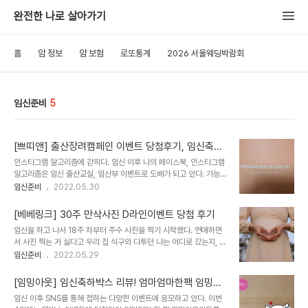
완전한 나로 살아가기
홈
암 정보
암 보험
로또통계
2026 서울웨딩박람회
임신준비
5
[쁘띠앤] 출산장려캠페인 이벤트 당첨후기, 임신축하
박스 후기
인스타그램 알고리즘에 갇히다. 임신 이후 나의 페이스북, 인스타그램
알고리즘은 임신 출산교실, 임산부 이벤트로 도배가 되고 있다. 가능하
면 모든 이벤트에 도전하려고 하지만 이 또한 에너지가 들기에 요즘은
임신준비
2022.05.30
이것만은 꼭 당첨이 되었으면 하는 이벤트만 응모하고 있다. 그중에서
도 가장 당첨되길 기대했던 이벤트에 당첨되어 그 후기를 남겨보고자
[베베링크] 30주 만삭사진 D라인이벤트 당첨 후기
한다. 임신 전과 후 영양제 섭취 임신 이전 30대 중후반의 나이임에도
임신을 하고 나서 18주 차부터 주수 사진을 찍기 시작했다. 연애하면
불구하고 영양제와는 거리 두기를 하며 살았다. 하지만 난임 진단을 받
서 사진 찍는 거 싫다고 우리 집 식구와 다투던 나는 어디로 갔는지, 주
고 임신에 좋다는 영양제와 식품을 알아보기 시작했다. 다행히 짧은 맘
수 사진에 만삭 사진에 태어날 아기와의 추억이라 생각하며 열심히 사
임신준비
2022.05.29
고생을 끝으로 나는 임산부가 되었다. 12주 차까지 피비침으로 인해
진으로 임신 기간의 기록을 남기고 있다. 30주에서 34주 사이에 만
맘고생을 했지만 그 이후 특별한 이벤트 없이 35주가 되었다. 임산부
삭사진을 찍어야 배 모양이 예쁘다 하여 몸이 더 무거워지기 전 30주
가 되면서 나에게 일어난 큰 변..
[임밍아웃] 임신축하박스 리뷰! 엄마엄마한팩 임밍아
차에 우리 집 식구와 만삭사진을 촬영하기로 했다. 30주 차 임산부 만
웃 키트
임신 이후 SNS를 통해 접하는 다양한 이벤트에 응모하고 있다. 이번
삭사진 임신 이후 만삭사진 무료 이벤트에 당첨되었다는 문자와 전화