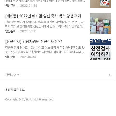
4월에는 텐박스 이벤트에 당첨되어 엄마엄마 한 팩 임밍아웃키트를
를 여러 차례 받았고 오랜만에 예쁜 드레스를 입고 헤어, 메이크업을
수령하게 되었다. 택배 박스의 크기는 베베폼에서 받았던 사이즈보다
임신준비
2022.04.26
하고 촬영을 할까도 고민했지만 업체에 방문하면 성장앨범 계약에 대
작았지만 박스를 열어보니 그 안에 어. 머. 나. 귀여운 곰돌이 박스에
한 부담감이 있어서 셀프로 만삭 사진을 찍기로 결정했다. 결론적으로
구성품이 정성스럽게 담겨있었다. 구성품을 하나하나 살펴보니 구성
셀프로 촬영하길 잘했다는 생각이 든..
[베베폼] 2022년 예비맘 임신 축하 박스 당첨 후기
이 알차다는 생각이 들었다. 디데이 달력 임신 후기에 진입하면서 아기
선물 같은 아이가 찾아왔다. 결혼 후 임신이 막연하게만 느껴졌고, 급
용품을 준비하기 시작했다. 대부분의 용품은 당근을 통해 중고 물품을
하지 않다고 생각했지만 산전검사에서 난소 나이가 40대 중후반이라
구매하거나 나눔을 받고 있다. 새 제품을 구매해도 사용기간이 대부분
는 소리가 청천벽력 같았다. 그때부터 조급증이 발달했고 다행히 자연
임신준비
2022.03.21
짧고, 또 아이가 구매 한 용품을 사용하지 않는 경우도 많다는 후기를
임신에 성공하여 지금은 임신 7개월 차에 접어들었다. 임신을 확인한
보면서 새 제품 구매는 고려하고 있지 않다. 그럼에도 꼭 하나 사고 싶
순간부터 많은 염려와 과정들이 있었지만 지금은 임신 중기의 안정감
은 물품이 있었다. 바로 디데이 달..
[산전검사] 강남차병원 산전검사 예약
을 태동을 통해 느끼고 있다. 임신과 관련한 과정은 앞으로 차차 기록
결혼을 한지 연차로는 3년 차이고 어느새 꽉 채운 2년을 2달 정도 앞
으로 남겨보려고 한다. 그전에 오늘은 '베베폼 임신 박스' 당첨 후기를
두고 있다. 결혼생활 1년 차에는 서로에게 적응하느라 진격의 부부 싸
남겨보고자 한다. 나라는 사람은 참 이런 이벤트 당첨 운이 없는데 이
움을 반복했고 우리를 넘어 친정 부모님, 시댁 식구들에게 근심 걱정하
임신준비
2021.10.04
렇게 당첨이 돼서 수령까지 하다니 매우 설레어었다. 베베폼: 임신과
게 하는 부부였다. 당연히 자녀에 대한 생각보다는 서로에게 적응하느
출산 전문 커뮤니티 베베폼(http://bebeform.co.kr/)은 임신과 출
라 고생스러운 1년을 보냈던 것 같다. 1년이 지나고 나니 서로를 조금
산과 관련한 각종 정보를 ..
씩 이해하게 되고 이제는 2세를 계획해 봐야겠다는 생각을 하게 되었
다. 임신을 결심하고 우리 집 식구는 병원에 상담을 받아보자는 제안을
관련사이트
했다. 우선 보건소에서 산전검사를 진행하고 엽산도 받을 수 있다는 말
에 가까운 보건소를 확인 해보니 엽산만 지급이 가능하다는 답변을 받
았다. 코로나 확산 이전에는 보건소에서도 산전검사가 가능했으나, 최
세상의 모든 정보
근에는 선별 진료소 운영으로 산전검..
Copyright © Cyitt. All rights reserved.