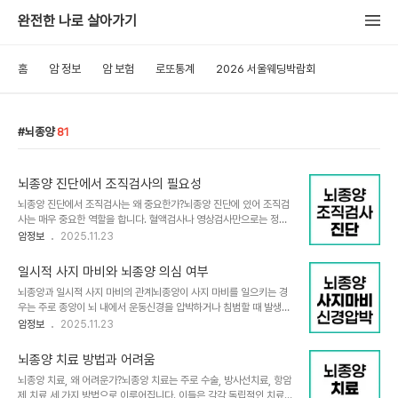
완전한 나로 살아가기
홈
암 정보
암 보험
로또통계
2026 서울웨딩박람회
뇌종양
81
뇌종양 진단에서 조직검사의 필요성
뇌종양 진단에서 조직검사는 왜 중요한가?뇌종양 진단에 있어 조직검
사는 매우 중요한 역할을 합니다. 혈액검사나 영상검사만으로는 정확
한 종양의 종류와 특성을 알기 어려워 대부분의 경우 뇌조직 검사를 통
암정보
2025.11.23
한 확진이 필요합니다. 기능성 뇌하수체종양, 배세포종양, 유전성 뇌질
환처럼 혈액검사와 피부 표지로 어느 정도 구분 가능한 예외를 제외하
일시적 사지 마비와 뇌종양 의심 여부
면, 뇌종양의 정확한 진단과 치료 계획을 위해서는 조직검사가 원칙입
뇌종양과 일시적 사지 마비의 관계뇌종양이 사지 마비를 일으키는 경
니다.조직검사의 기본 원리와 방법뇌종양의 조직검사는 주로 뇌정위
우는 주로 종양이 뇌 내에서 운동신경을 압박하거나 침범할 때 발생합
적 생검 방식을 통해 시행됩니다. 이 방법은 국소마취 하에 머리에 틀
니다. 이때 마비 증상은 갑자기 나타날 수도 있고, 일시적으로 마비가
암정보
2025.11.23
을 고정하고 CT 또는 MRI를 이용해 종양 위치를 정밀하게 파악한 후,
왔다 풀렸다 하는 현상이 반복될 수 있습니다. 이는 종양이 주변 조직
두개골에 동전 크기만한 작은 구멍을 내어 바늘로 조직을 채취하는 절
에 미치는 압박 강도가 변하거나 종양부위의 염증 반응 등에 따라 달라
차입니다. 채취된 조직은 병리과에서 세포의 성..
뇌종양 치료 방법과 어려움
지는 경우가 많습니다.하지만 일시적인 사지 마비가 항상 뇌종양 때문
뇌종양 치료, 왜 어려운가?뇌종양 치료는 주로 수술, 방사선치료, 항암
인 것은 아닙니다. 전해질 불균형에 의한 근육 경련이나, 감정적 과호
제 치료 세 가지 방법으로 이루어집니다. 이들은 각각 독립적인 치료가