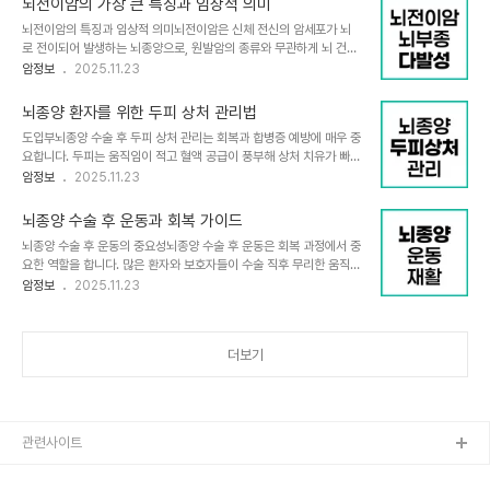
뇌전이암의 가장 큰 특징과 임상적 의미
것은 매우 중요합니다.뇌전이암의 정의와 발생기전뇌전이암은 원발
뇌전이암의 특징과 임상적 의미뇌전이암은 신체 전신의 암세포가 뇌
암(몸의 다른 장기에 발생한 암)이 혈류를 통해 뇌로 이동하여 뇌에 새
로 전이되어 발생하는 뇌종양으로, 원발암의 종류와 무관하게 뇌 건강
로운 암 종양을 형성하는 질환입니다. 모든 암이 뇌로 전이될 수 있지
에 심각한 영향을 미치는 중요한 의학적 문제입니다. 뇌전이암의 가장
암정보
2025.11.23
만, 전이가 잘 발생하는 암 종류가 있습니다. 암 세포가 혈관 내벽을 뚫
두드러진 특징은 뇌혈관의 직경이 좁아지는 회백질 경계 부위에 가장
고 뇌혈관장벽을 통과해 뇌에 자리잡으면서 뇌 조직을 손상시키고 부
흔하게 발생한다는 점입니다. 이는 혈액을 타고 온 암세포들이 이 부위
종을 유발하기도 합니다.뇌전이암이 잘 발..
뇌종양 환자를 위한 두피 상처 관리법
에 걸려 자리 잡기 때문입니다. 뇌전이암은 주로 타원형의 덩어리 형태
도입부뇌종양 수술 후 두피 상처 관리는 회복과 합병증 예방에 매우 중
를 띠며 정상 뇌조직과의 경계가 비교적 뚜렷합니다. 따라서 수술적 완
요합니다. 두피는 움직임이 적고 혈액 공급이 풍부해 상처 치유가 빠른
전 제거가 가능하지만, 미세 침윤 세포들이 약 5mm 이내에 존재할
부위이지만, 세심한 관리가 이루어지지 않으면 감염이나 상처의 벌어
암정보
2025.11.23
수 있어 수술 후 재발 위험은 여전히 존재합니다.뇌부종과 뇌전이암뇌
짐이 발생할 수 있습니다. 이 글에서는 뇌종양 환자의 두피 상처 관리
전이암의 가장 큰 특징 중 하나는 심한 뇌부종을 동반한다는 점입니다.
법을 다각도로 살펴보고 실질적인 조언을 제공합니다.두피 상처 치유
흥미롭게도 이 뇌부종은 종양의 크기와는 상..
뇌종양 수술 후 운동과 회복 가이드
특성두피는 다른 신체 부위에 비해 혈액 공급이 풍부하여 상처 회복 속
뇌종양 수술 후 운동의 중요성뇌종양 수술 후 운동은 회복 과정에서 중
도가 빠릅니다. 운동이나 움직임에 크게 관여하지 않아 물리적 스트레
요한 역할을 합니다. 많은 환자와 보호자들이 수술 직후 무리한 움직임
스가 적은 점도 치유에 유리합니다. 하지만 두피 부위의 피부가 얇고
을 두려워하지만, 적절한 운동은 신체 기능 회복과 정신 건강 증진에
암정보
2025.11.23
민감하기 때문에 수술 후 관리가 제대로 이루어지지 않으면 쉽게 염증
큰 도움을 줍니다. 수술 후 건강 회복을 위해서는 가벼운 운동부터 단
이나 감염이 발생할 수 있습니다. 특히 뇌종양 수술 후에는 헤모백
계적으로 시작하는 것이 필수적이며, 이를 통해 일상생활로의 빠른 복
(hemovac) 등의 배액관이 삽입되는데,..
귀가 가능합니다.운동 시작 시기와 단계별 권장 운동뇌종양 수술 후 운
더보기
동은 가능한 한 빠른 시기에 시작하는 것이 좋습니다. 수술 후 초기에
는 전신 마취와 수술의 피로감으로 에너지 수준이 낮을 수 있으나, 운
동 장애가 없는 경우 곧바로 가벼운 운동을 할 수 있습니다. 다음은 단
계별 권장 운동 가이드입니다.수술 직후~1개월: 가벼운 산책을 아침과
저녁에 30분에서 1시간 정도 ..
관련사이트