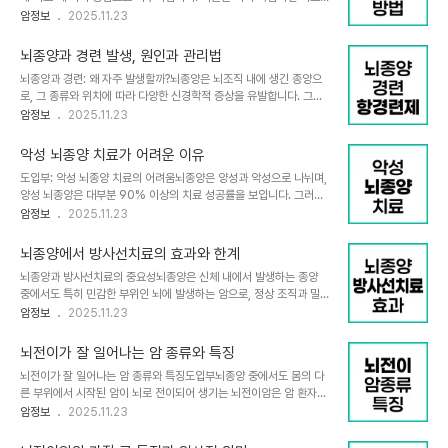
흡으로 인한 혈중 이산화탄소 농도 변화로 발생하는 과호흡 증후군도
아니라 상호 보완적으로 작용하여 환자에게 맞춤 치료를 제공합니다.
암정보
2025.11.23
유사한 증상을 일으킬 수 있습니다. 때문에 일반인이 단순히 사지 마비
그러나 뇌의 독특한 해부학적 특성으로 인해 치료 결과가 대체로 만족
증상만으로 뇌종양을 확신하거나 오진하기 쉽습니다.뇌종양에 의한
스럽지 않은 경우가 많아 도전적인 분야입니다.뇌는 단단한 두개골 안
사지 마비의 특징마비가 점차 심해지고 반복적..
뇌종양과 경련 발생, 원인과 관리법
에서 뇌척수액에 떠있는 구조이며, 종양이 퍼질 때 이를 막아줄 확실한
뇌종양과 경련: 왜 자주 발생할까?뇌종양은 뇌조직 내에 생긴 종양으
방어막이 없습니다. 이는 종양세포가 뇌 전체로 퍼질 수 있다는 뜻이
로, 그 종류와 위치에 따라 다양한 신경학적 증상을 유발합니다. 그중
며, 종양이 발견될 때 이미 여러 부위로 전이된 경우가 빈번합니다. 또
에서도 경련, 즉 발작은 뇌종양 환자들에게서 빈번히 나타나는 중요한
암정보
2025.11.23
한 위암과 달리 주변 정상뇌조직까지 넉넉히 절제할 수 없기 때문에 완
증상 중 하나입니다. 특히 뇌의 운동 중추와 감각 중추가 밀집한 중심
전 제거가 어려워 재발 위험이 큽니다.주요 치료법과 역할수술수술은
구 근처에 종양이 위치할 경우 경련 발생 빈도가 높아집니다. 반면, 시
뇌종양 치료에서 가장 기본이자 가장..
악성 뇌종양 치료가 어려운 이유
상부나 후두개와부에 생긴 종양은 경련 유발 빈도가 상대적으로 낮습
도입부: 악성 뇌종양 치료의 어려움뇌종양은 양성과 악성으로 나뉘며,
니다. 이처럼 뇌종양과 경련은 종양의 위치와 종류에 큰 영향을 받으
양성 뇌종양은 대부분 90% 이상의 치료 성공률을 보입니다. 그러나
며, 환자의 약 절반은 국소 발작을, 나머지는 전신 발작을 경험하게 됩
악성 뇌종양, 특히 교모세포종과 같은 고도로 악성인 신경교종은 치료
암정보
2025.11.23
니다.뇌종양으로 인한 경련의 발생 기전뇌종양 주위 뇌 조직에는 대개
가 매우 어렵고 5년 생존율이 2% 미만으로 극히 낮습니다. 왜 이렇게
'간질 발생대'라 불리는 경련 유발 부위가 형성됩니다. 종양 세포가 뇌
악성 뇌종양은 치료가 어려운지, 그 이유와 치료 과정에서의 도전 과제
신경 세포에 직접 손상을 주거나 ..
뇌종양에서 방사선치료의 효과와 한계
를 다양한 측면에서 살펴보겠습니다.악성 뇌종양의 특징과 치료 어려
뇌종양과 방사선치료의 중요성뇌종양은 신체 내에서 발생하는 종양
움악성 뇌종양은 주변 뇌 조직으로 깊게 침투하는 특성이 있습니다. 자
중에서도 특히 민감한 부위인 뇌에 발생하는 암으로, 정상 조직과 밀접
기공명영상(MRI)에서 관찰되는 종양 덩어리 외에, 영상에 잡히지 않
히 연관되어 있어 치료가 어려운 편입니다. 수술이 어려운 경우 방사선
암정보
2025.11.23
는 미세한 종양세포가 뇌 주변으로 확산되어 있어 수술만으로 완전 제
치료는 뇌종양 치료에서 중요한 역할을 담당하며 암세포의 성장을 억
거가 어렵습니다. 뇌 내에서 침투 범위를 정확히 파악할 방법이 없으
제하고 생존 기간을 연장하는 데 기여합니다. 특히 DNA 손상을 통한
며, 예측 가능한 여유 마진을 확보해 ..
뇌전이가 잘 일어나는 암 종류와 특징
암세포 사멸 메커니즘은 방사선치료의 핵심입니다.방사선치료의 원리
뇌전이가 잘 일어나는 암 종류와 특징도입부뇌종양 중에서도 몸의 다
방사선치료는 전리방사선을 이용해 암세포 내의 DNA 이중 가닥을 끊
른 부위에서 시작된 암이 뇌로 전이되어 생기는 뇌전이암은 암 환자에
어 세포 분열과 단백질 합성을 방해합니다. 암세포는 정상세포보다 빠
게서 매우 흔하게 나타나는 심각한 합병증입니다. 뇌에 암 세포가 전이
암정보
2025.11.23
른 증식과 대사 활동을 하기에 방사선에 더 취약하지만, 정상 뇌조직
되면 뇌 기능에 영향을 미쳐 다양한 신경학적 증상을 초래하고 치료 또
역시 방사선 손상 회복 능력이 제한적이어서 치료에는 세심한 조절이
한 복잡해지기 때문에, 어떤 종류의 암이 뇌전이를 잘 일으키는지 아는
필요합니다.방사선치료의 효과암세포 DNA 손상을 통..