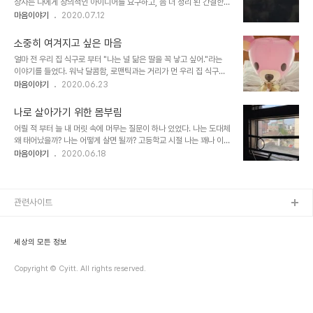
상사는 나에게 창의적인 아이디어를 요구하고, 좀 더 정리 된 간결한
때문에 비영리에도 전문성이 있다는 이야기를 해왔다. 그러나 문득 실
보고를 요청한다. 동료들은 내가 업무의 목적과 흐름을 파악하지 못함
마음이야기
2020.07.12
제 내가 하고 있는 일이 정말 가난하고 소외된 사람들에게 긍정적인 영
에 답답함을 느끼는 듯 하다. 그리고 후임들은 이런 나의 모습에 답답
향을 주고 있는지 구체적으로 확인해보고 싶다는 생각을 하게 되었다.
함을 넘어 고개를 내젓고 있는 듯한 느낌을 받는다. 내가 생각하는 것
이런 생각을 하던 즈음 책을..
소중히 여겨지고 싶은 마음
이 판단하는 것은 사실일까? 사실 상사의 피드백 외에는 내가 추측하
얼마 전 우리 집 식구로 부터 "나는 널 닮은 딸을 꼭 낳고 싶어."라는
는 것들을 나는 사실 인 양 믿고 있다. 그렇게 추측을 사실 인 양 생각
이야기를 들었다. 워낙 달콤함, 로맨틱과는 거리가 먼 우리 집 식구의
하다 보니, 모든 순간이 긴장의 연속이다. 긴장을 하게 되니 집중력이
고백에 의아했다. 매일 눈이 작은 내가 아닌 자신을 닮아야 한다고 주
마음이야기
2020.06.23
흩어지고, 핵심을 파악하기 보다 토씨하나 다른 이의 이야기를 놓칠까
장했던 우리 집 식구의 느닷없는 한마디에 뾰족하게 반응했다. "왜?"
전전긍긍하게 되었다. 모든 대화를 타이핑하고, 그 타이핑 내용을 다시
(아빠 닮았으면 예뻤을텐데 엄마 닮아서 안타깝다고 하려고?) 남편은
읽기를 반복하다. 핵심과 의도..
나로 살아가기 위한 몸부림
내 반응에 "어릴 적 네 모습을 내가 본 적이 없으니, 아기 때 너, 초등학
어릴 적 부터 늘 내 머릿 속에 머무는 질문이 하나 있었다. 나는 도대체
생 때 너, 내가 없던 시간 속에 널 보고 싶어."라는 답했다. 순간 망치로
왜 태어났을까? 나는 어떻게 살면 될까? 고등학교 시절 나는 꽤나 이
머리를 맞은거 같이 어안이 벙벙했다. 그리고 눈물이 나기 시작했다.
질문에 답을 얻지 못해 고통스러웠었다. 나라는 사람에 대해 명확한 정
마음이야기
2020.06.18
엄마의 말에 따르면, 나는 타고난 기질이 예민한 아이였다고 했다. 눕
의와 가이드를 얻고 살아가고 싶은데, 내가 누구인지, 어느 방향을 가
혀도 안아도 너무 많이 울고, 모유를 물려도 잘 먹지 않고, 분유를 먹이
지고 살아가야 하는지 고민 할 수록 혼란스럽기만 했었다. 부모님이나
면 다..
선생님들에게 그 답을 얻고 싶었지만, 나도 알지 못하는 나의 장점들을
이야기 해주면서 나중에 그 장점들이 빛을 바랄려면 지금은 공부할 때
관련사이트
라는 답변만 반복해서 들었다. 그 무렵 나의 인생 롤모델은 강타오빠였
다. 화려한 조명 아래에서 인기로 가득한 그들의 삶너무의 외로움과 공
허함을 나만은 이해할 수 있을 거 같고, 유일한 그들의 지지자로서 내
세상의 모든 정보
삶을 살아내도 좋겠다는 ..
Copyright © Cyitt. All rights reserved.