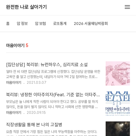
완전한 나로 살아가기
홈
암 정보
암 보험
로또통계
2026 서울웨딩박람회
마음이야기
5
[집단상담] 북리뷰: 뉴런하우스, 심리치료 소설
얼마 전 비 대면 집단상담 프로그램에 신청했다. 집단상담 운영을 위한
교육인 줄 알고 신청했는데, 내담자가 되어 1박 2일 참여하는 프로그
램이었다. 1박 2일 간 줌을 통해 다른 사람들과 상담에 참여한 다니 시
마음이야기
2021.03.07
작부터 피곤함이 몰려왔다. 취소할 까도 고민하다 '돈 주고도 상담을
받는데.'라는 생각이 들어 참여하기로 결정했다. 집단상담 프로그램을
북리뷰: 냉정한 이타주의자(Feat. 기준 없는 이타주
진행하면서 나의 고질병은 바로 드러났다. 타인을 신경 쓰지 않는다고
의자)
부모님은 늘 나에게 착한 사람이 되어야 한다고 했다. 공부를 잘 하지
하면서 집단 안의 역동을 해치지 않기 위해 무던히 애쓰는 모습을 본
않아도, 돈을 많이 벌지 않아도 되니 착하고 사회에 선한 영향력을 끼
상담자가 나에게 "하고 싶은 데로 하세요. 내가 이래도 될까? 라는 생
치는 사람이 되길 바란다고 말씀하셨다. 부모님의 가르침 덕에 나는 다
마음이야기
2020.09.15
각이 들어도 계속 그렇게 해보세요. 어차피 우리는 서로에 대해 전혀
른 사람들이 말하는 소위 좋은 일을 하는 사람으로 일하고 있다. 하지
모르니."라고 말했다. 순간 내 민 낯을 들킨 것 같아 너무 부끄러웠지만
만 가끔 마음 한 켠에 '내가 착한 사람 임을 증명하기 위해서 이 일을
그런 내 모습을 발견..
직장생활을 통해 본 나의 고질병
하는 건 아닐까?'라는 생각이 들기도 한다. 좋은 일이라고 하지만 사람
요즘 직장 안에서 가장 힘든 일은 나의 무능력함을 마주하는 것이다.
을 돕는 일에도 목표를 설정하고, 이를 달성하기 위한 전략을 세우기