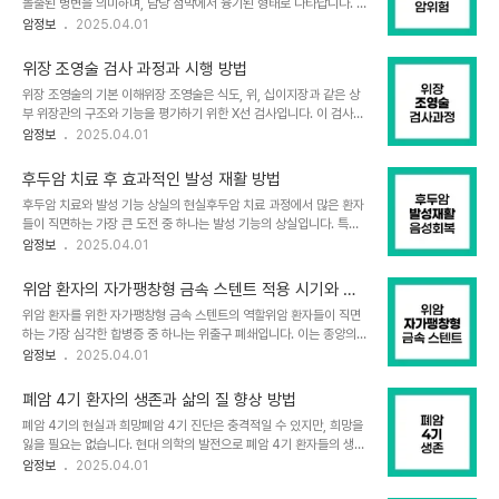
돌출된 병변을 의미하며, 담낭 점막에서 융기된 형태로 나타납니다. 담
수 있으므로, 체계적인 감염 예방 관리가 치료 성공의 핵심 요소입니
낭 폴립은 크게 종양성 폴립과 비종양성 폴립으로 구분됩니다. 종양성
암정보
2025.04.01
다.일상적 위생 관리의 중요성소아백혈병 환아의 감염 예방에서 가장
폴립에는 선종이나 암종이 포함되며, 비종양성 폴립에는 콜레스테롤
기본이 되는 것은 철저한 개인 위생 관리입니다. 손 씻기는 가장 효과
폴립, 염증성 폴립, 선근종증 등이 포함됩니다. 대부분의 담낭 폴립은
적인 감염 예방법으로, 환아와 가족 모두 기상 ..
위장 조영술 검사 과정과 시행 방법
콜레스테롤 폴립으로 악성 위험이 없는 양성 병변입니다. 그러나 초음
위장 조영술의 기본 이해위장 조영술은 식도, 위, 십이지장과 같은 상
파 검사에서 발견되는 폴립 중 일부는 담낭암과 같은 악성 질환일 수
부 위장관의 구조와 기능을 평가하기 위한 X선 검사입니다. 이 검사는
있어 주의가 필요합니다.담낭 폴립 크기와 암 위험성의 상관관계담낭
바륨이라는 특수 조영제를 마시고 X선으로 촬영하여 위장관 내벽의
암정보
2025.04.01
폴립의 크기는 악성 위험도를 평가하는 가장 중요한 지표입니다. 최근
상태와 크기, 모양을 관찰하는 방법입니다. 조영제가 위벽을 따라 흐르
연구들에 따르면, 10mm 미만의 담낭 폴립은 암으로 발전할 위험이
는 형태와 위벽에 코팅된 약제의 모양을 통해 위암, 위궤양, 위 폴립 등
매우 낮습니다. 반면, 10mm 이상의 ..
후두암 치료 후 효과적인 발성 재활 방법
의 이상 여부를 확인할 수 있습니다. 특히 위내시경 검사가 어려운 고
후두암 치료와 발성 기능 상실의 현실후두암 치료 과정에서 많은 환자
령 환자나 심혈관계 질환 환자에게 유용한 검사 방법으로, 검사 시간이
들이 직면하는 가장 큰 도전 중 하나는 발성 기능의 상실입니다. 특히
약 15-30분 정도로 비교적 짧고 고통이 적다는 장점이 있습니다.위
후두전절제술을 받은 환자들은 성대 구조가 완전히 제거되어 정상적
암정보
2025.04.01
장 조영술 검사 전 준비사항위장 조영술 검사를 정확하게 시행하기 위
인 발성이 불가능해집니다. 과거에는 이러한 상황에서 발성 방법이 제
해서는 적절한 사전 준비가 필수적입니다. 검사 전날 저녁부터는 지방
한적이어서 환자들은 영구적인 장애 상태에 놓이곤 했습니다. 그러나
질이 없는 가벼운 식사를 하고, ..
위암 환자의 자가팽창형 금속 스텐트 적용 시기와 효
현대 의학의 발전으로 후두가 없는 상태에서도 다양한 방법을 통해 발
과
위암 환자를 위한 자가팽창형 금속 스텐트의 역할위암 환자들이 직면
성이 가능해졌습니다. 이러한 발성 재활 방법들은 환자들의 삶의 질을
하는 가장 심각한 합병증 중 하나는 위출구 폐쇄입니다. 이는 종양의
크게 향상시키고 사회적 소통을 가능하게 합니다.후두암 수술 유형에
성장으로 인해 위에서 십이지장으로 이어지는 통로가 좁아지거나 막
암정보
2025.04.01
따른 발성 가능성후두암 치료를 위한 수술은 크게 두 가지로 나뉩니다.
히는 현상을 말합니다. 자가팽창형 금속 스텐트(Self-Expandable
후두부분절제술의 경우, 성대 구조가 일부 남아있어 발성이 가능합니
Metallic Stent, SEMS)는 이러한 위출구 폐쇄를 해결하기 위한 효
다. 이 경우 목소리는 정상적인 고운 음색은 아..
폐암 4기 환자의 생존과 삶의 질 향상 방법
과적인 치료 방법으로 주목받고 있습니다. 위암 환자에게 있어 이 혁신
폐암 4기의 현실과 희망폐암 4기 진단은 충격적일 수 있지만, 희망을
적인 의료 기술은 삶의 질을 크게 향상시킬 수 있는 중요한 옵션입니
잃을 필요는 없습니다. 현대 의학의 발전으로 폐암 4기 환자들의 생존
다.자가팽창형 금속 스텐트 시술의 적용 시기위암 환자에게 자가팽창
율과 삶의 질이 꾸준히 향상되고 있습니다. 비록 완치가 어려울 수 있
암정보
2025.04.01
형 금속 스텐트를 적용하는 시기는 매우 중요합니다. 일반적으로 다음
지만, 다양한 치료법과 지원 시스템을 통해 증상을 관리하고 생존 기간
과 같은 상황에서 스텐트 삽입을 고려합니다.1. 수술이 불가능한 진행