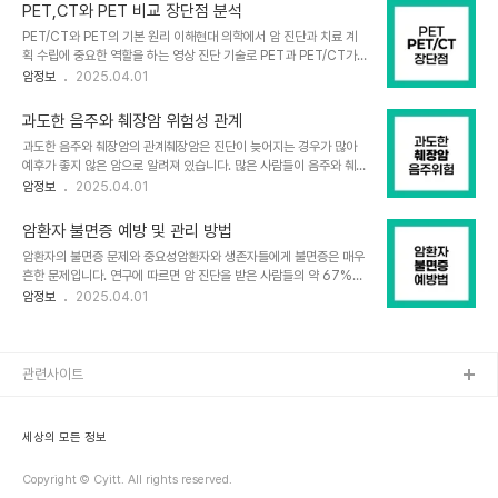
을 연장할 수 있습니다. 이 글에서는 폐암 4기 환자들이 암과 싸우며
성 위암 환자에서 위출구 폐쇄 ..
PET,CT와 PET 비교 장단점 분석
더 나은 삶을 살 수 있는 방법들을 살펴보겠습니다.폐암 4기 환자의
PET/CT와 PET의 기본 원리 이해현대 의학에서 암 진단과 치료 계
생존율폐암 4기의 생존율은 개인의 상황에 따라 크게 다를 수 있습니
획 수립에 중요한 역할을 하는 영상 진단 기술로 PET과 PET/CT가
다. 미국 암 학회의 데이터에 따르면, 비소세포폐암(NSCLC) 4기의
있습니다. PET(양전자 방출 단층촬영)은 체내에 주입된 방사성 추적
암정보
2025.04.01
5년 상대 생존율은 약 9%입니다. 그러나 이는 평균적인 수치일 뿐,
자가 방출하는 방사선을 측정하여 세포 수준의 기능적 변화를 보여주
개인의 건강 상태, 암의 특성, 치료에 대한 반응 등에 따라 실제 생존율
는 핵의학 검사입니다. 반면 PET/CT는 PET과 CT(컴퓨터 단층촬
은 달라질 수 있습니다..
과도한 음주와 췌장암 위험성 관계
영)를 결합한 첨단 영상 기술로, 기능적 정보와 해부학적 정보를 거의
과도한 음주와 췌장암의 관계췌장암은 진단이 늦어지는 경우가 많아
동시에 제공합니다. 오늘날 대부분의 병원에서 발견되는 PET 스캐너
예후가 좋지 않은 암으로 알려져 있습니다. 많은 사람들이 음주와 췌장
는 실제로 PET/CT 카메라입니다. 이러한 현대적인 PET/CT 스캐너
암 사이의 연관성에 대해 궁금해하는데, 과연 술을 많이 마시면 췌장암
암정보
2025.04.01
는 진단 과정에서 더 많은 임상 데이터를 제공하기 위해 PET과 CT
위험이 높아지는 것일까요? 연구 결과에 따르면, 과도한 음주는 췌장
스캔을 거의 동시에 결합합니다.PET/CT의 주요 장점PET/CT는 기
암 위험을 증가시킬 수 있으며, 특히 남성과 흡연자에게서 그 위험이
존 PET에 비해 여러..
암환자 불면증 예방 및 관리 방법
더 두드러지게 나타납니다. 췌장암 발병 위험을 줄이기 위해서는 음주
암환자의 불면증 문제와 중요성암환자와 생존자들에게 불면증은 매우
량을 조절하고 건강한 생활 습관을 유지하는 것이 중요합니다.연구로
흔한 문제입니다. 연구에 따르면 암 진단을 받은 사람들의 약 67%가
밝혀진 음주와 췌장암의 연관성다양한 연구들이 음주와 췌장암 사이
수면 장애를 경험하며, 이는 일반 인구보다 훨씬 높은 비율입니다. 불
암정보
2025.04.01
의 관계를 조사해왔습니다. 샌프란시스코 베이 지역에서 진행된 인구
면증은 단순한 불편함을 넘어 면역 체계, 신경내분비 기능, 인지 기능,
기반 환자-대조군 연구에 따르면, 남성의 경우 전반적인 알코올 소비
전반적인 웰빙과 삶의 질에 중요한 영향을 미칩니다. 암 치료 중이나
량이 증가함에 따라 췌장암 위험도 증가했습니다. ..
치료 후에도 수년간 지속될 수 있는 불면증은 우울증, 불안, 통증, 피로
및 인지 장애와 같은 다른 심각한 건강 문제와도 연관되어 있습니다.
관련사이트
따라서 암환자의 불면증을 효과적으로 예방하고 관리하는 것이 매우
중요합니다.암환자 불면증의 주요 원인암환자가 경험하는 불면증은
다양한 원인에서 비롯됩니다. 스트레스, 불안, 우울증과 같은 심리적
세상의 모든 정보
요인이 주요 원인이 될 수 있으며,..
Copyright © Cyitt. All rights reserved.