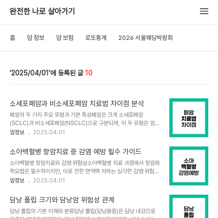
완전한 나로 살아가기
홈
암 정보
암 보험
로또통계
2026 서울웨딩박람회
2025/04/01
10
소세포폐암과 비소세포폐암 치료법 차이점 분석
폐암의 두 가지 주요 유형과 기본 특성폐암은 크게 소세포폐암
(SCLC)과 비소세포폐암(NSCLC)으로 구분되며, 이 두 유형은 암세
포의 형태학적 특성뿐 아니라 성장 속도, 전이 패턴, 그리고 무엇보다
암정보
2025.04.01
치료 접근법에서 현저한 차이를 보입니다. 비소세포폐암은 전체 폐암
의 약 85%를 차지하며 상대적으로 성장 속도가 느리고 국소적으로
소아백혈병 항암치료 중 감염 예방 필수 가이드
진행하는 경향이 있습니다. 반면 소세포폐암은 약 15%를 차지하지만
소아백혈병 항암치료와 감염 위험성소아백혈병 치료 과정에서 항암화
매우 공격적이고 빠르게 성장하며 조기에 전신으로 전이되는 특성을
학요법은 필수적이지만, 이로 인한 면역력 저하는 심각한 감염 위험을
가지고 있습니다. 이러한 근본적인 생물학적 차이로 인해 두 유형의 폐
초래합니다. 항암치료를 받는 소아백혈병 환아들은 백혈구, 특히 호중
암정보
2025.04.01
암은 병기 분류 체계부터 치료 전략까지 상당히 다른 접근법을 필요로
구 수치가 급격히 감소하여 정상적인 세균에도 취약한 상태가 됩니다.
합니다.비소세포폐암의 병기 분류와 치료 접근법비소세포폐암은
이 기간 동안 환아는 거의 무저항 상태에 가까울 정도로 면역력이 떨어
TNM 분류 시스템을 기반으로 1기(a,b), 2기(a..
담낭 폴립 크기와 담낭암 위험성 관계
지게 되며, 감염 위험은 호중구 감소의 정도와 기간에 비례합니다. 일
담낭 폴립의 기본 이해와 분류담낭 폴립(담낭용종)은 담낭 내강으로
상적으로 무해한 세균들도 소아백혈병 환아에게는 심각한 위협이 될