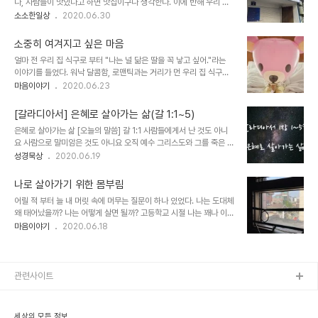
나, 사람들이 맛있다고 하면 맛집이구나 생각한다. 이에 반해 우리 집
지는 11시부터 22시까지, 수요일은 18시까지이고, 일요일은 휴무이
식구는 미각이 발달 한 편식쟁이다. 입맛에 맞는 음식만 찾아 먹고, 만
소소한일상
2020.06.30
다. 단, 재료가 소진될 시나 장소 대관으로 인해 종종 문을 닫는 경우들
들어 먹는 자기 중심의 미식가이다. 얼마 전 부터 나는 수플레 팬케이
도 있는 것 같았다. 방문 전 인스타그램
크가 너무 먹고 싶었다. 언제 먹었는지 기억이 안나지만 당시에는 너무
(https://www.instagram.com/midbar_c..
소중히 여겨지고 싶은 마음
달아서 만족도가 낮았다. 하지만 그 식감이 기억난 후에는 다시금 수플
얼마 전 우리 집 식구로 부터 "나는 널 닮은 딸을 꼭 낳고 싶어."라는
레 팬케이크를 먹고 싶다는 생각에 사로 잡혀 우리 집 식구에게 몇 일
이야기를 들었다. 워낙 달콤함, 로맨틱과는 거리가 먼 우리 집 식구의
을 같이 가자고 이야기했다. 마침내 외대역 앞 ‘고소운’을 방문했다. 허
고백에 의아했다. 매일 눈이 작은 내가 아닌 자신을 닮아야 한다고 주
마음이야기
2020.06.23
름한 외관에 다소 실망하고 좁은 계단을 내려가면서 답답함이 느껴지
장했던 우리 집 식구의 느닷없는 한마디에 뾰족하게 반응했다. "왜?"
기도 했다. 계단 양 옆에 작은 액자들 사이를 지나 입장한 홀 분위기는
(아빠 닮았으면 예뻤을텐데 엄마 닮아서 안타깝다고 하려고?) 남편은
허름한 외관을 잊게에 충..
[갈라디아서] 은혜로 살아가는 삶(갈 1:1~5)
내 반응에 "어릴 적 네 모습을 내가 본 적이 없으니, 아기 때 너, 초등학
은혜로 살아가는 삶 [오늘의 말씀] 갈 1:1 사람들에게서 난 것도 아니
생 때 너, 내가 없던 시간 속에 널 보고 싶어."라는 답했다. 순간 망치로
요 사람으로 말미암은 것도 아니요 오직 예수 그리스도와 그를 죽은 자
머리를 맞은거 같이 어안이 벙벙했다. 그리고 눈물이 나기 시작했다.
가운데서 살리신 하나님 아버지로 말미암아 사도 된 바울은 1:2 함께
성경묵상
2020.06.19
엄마의 말에 따르면, 나는 타고난 기질이 예민한 아이였다고 했다. 눕
있는 모든 형제와 더불어 갈라디아 여러 교회들에게 1:3 우리 하나님
혀도 안아도 너무 많이 울고, 모유를 물려도 잘 먹지 않고, 분유를 먹이
아버지와 주 예수 그리스도로부터 은혜와 평강이 있기를 원하노라 1:4
면 다..
나로 살아가기 위한 몸부림
그리스도께서 하나님 곧 우리 아버지의 뜻을 따라 이 악한 세대에서 우
어릴 적 부터 늘 내 머릿 속에 머무는 질문이 하나 있었다. 나는 도대체
리를 건지시려고 우리 죄를 대속하기 위하여 자기 몸을 주셨으니 1:5
왜 태어났을까? 나는 어떻게 살면 될까? 고등학교 시절 나는 꽤나 이
영광이 그에게 세세토록 있을지어다 아멘 [묵상하기] 1. 하나님은 어떤
질문에 답을 얻지 못해 고통스러웠었다. 나라는 사람에 대해 명확한 정
마음이야기
2020.06.18
분인가? 1) 예수님을 죽은 자 가운데서 살리신 분 2) 바울을 사도로 세
의와 가이드를 얻고 살아가고 싶은데, 내가 누구인지, 어느 방향을 가
운 분 3) 은혜와 평강을 주시는 분 4) 악한 세대에서 우리를 건지시려
지고 살아가야 하는지 고민 할 수록 혼란스럽기만 했었다. 부모님이나
는 분 ..
선생님들에게 그 답을 얻고 싶었지만, 나도 알지 못하는 나의 장점들을
이야기 해주면서 나중에 그 장점들이 빛을 바랄려면 지금은 공부할 때
관련사이트
라는 답변만 반복해서 들었다. 그 무렵 나의 인생 롤모델은 강타오빠였
다. 화려한 조명 아래에서 인기로 가득한 그들의 삶너무의 외로움과 공
허함을 나만은 이해할 수 있을 거 같고, 유일한 그들의 지지자로서 내
세상의 모든 정보