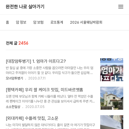
완전한 나로 살아가기
홈
암 정보
암 보험
로또통계
2026 서울웨딩박람회
전체 글
2456
[대장암투병기] 1. 엄마가 아프다고?
반 칠십 삶 중에 가장 소중한 사람을 꼽으라면 마마걸인 나는 우리 엄
마라고 주저없이 이야기 할 것 같다. 우리집 식구가 들으면 섭섭해 하
겠지만, 내가 엄마라고 대답할 거라는 걸 그도 알고 있으리라 생각한
모녀암투병기
2020.07.11
다. 엄마와 나의 서로를 향한 엄청난 애정은 우리집 식구 뿐 아니라 내
지인들 사이에는 유명하다. 엄마의 고백을 빌리자면 어린시절 나는 유
[평택카페] 우리 쌀 케이크 맛집, 미드바르엣홈
난히 기질이 예민하고, 감당하기 어려운 자기 고집을 가진 아이였다고
오랜 만에 부모님과 함께 카페 나들이를 떠났다. 얼마 전 먹었던 수플
한다. 자식이지만 거리두기를 하고 싶었던 나날이 많았고, 그로 인해
레 팬케이크 이야기를 나누던 중 큰 관심을 보이셔서 급하게 주변 카페
다정함 보다는 엄격함을 유지했다고 한다. 나는 그런 엄마에게 알 수
를 찾아 방문하게 되었다. 부모님 두분만 가시기에는 멋쩍은 곳으로 모
소소한일상
2020.07.05
없는 거리감과 섭섭함을 늘 가지고 있었던 것 같다. 내가 기억하는 청
시고 싶었다. 폭풍 검색의 결과 까페 분위기도 좋고, 수플레 팬케이크
소년기의 엄마와 나의 관계는 애증의 연속이였던 것 같다. 나의 유난함
가 맛있어 보이는 미드바르엣홈을 방문하기로 하였다. 평택 장안동에
에 엄마는 점을 보러가고, 나를 ..
[외대카페] 수플레 맛집, 고소운
서는 이미 유명한 인스타 핫플 인 것 같았다. 미드바르엣홈은 경기도
나는 미각이 발달하지 않은 대식가이다. 줄이 길면 아 여기가 맛집이구
평택시 장안길 80-2에 위치해있다. 영업시간은 월요일부터 토요일까