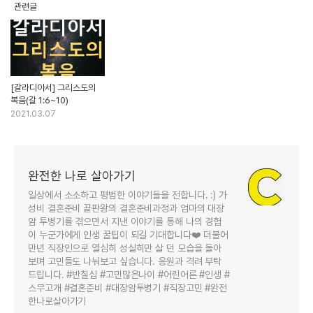
관련글
[갈라디아서] 그리스도의
복음(갈 1:6~10)
2021.03.07
완전한 나로 살아가기
일상에서 소소하고 평범한 이야기들을 전합니다. :) 가
성비 결혼준비 끝판왕의 결혼준비과정과 엄마의 대장
암 투병기를 겪으면서 지낸 이야기를 통해 나의 경험
이 누군가에게 인생 꿀팁이 되길 기대합니다❤️ 더불어
만년 직장인으로 열심히 성실히만 살 던 모습을 돌아
보며 고민들도 나눠보고 싶습니다. 응원과 격려 부탁
드립니다. #반칠십 #고민많은나이 #어린어른 #인생 #
스무고개 #결혼준비 #대장암투병기 #직장고민 #완전
한나로살아가기