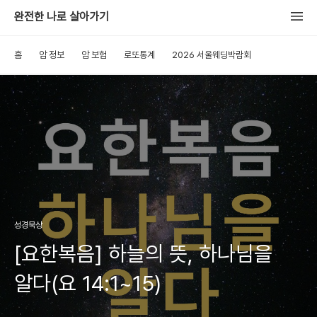
완전한 나로 살아가기
홈
암 정보
암 보험
로또통계
2026 서울웨딩박람회
성경묵상
[요한복음] 하늘의 뜻, 하나님을
알다(요 14:1~15)