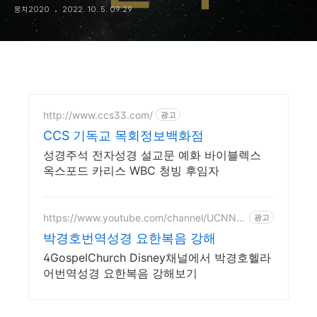
뭉치2020
2022. 10. 5. 09:29
http://www.ccs33.com/
광고
CCS 기독교 목회정보백화점
성경주석 전자성경 설교문 예화 바이블렉스
옥스포드 카리스 WBC 청빙 후임자
https://www.youtube.com/channel/UCNNW
광고
bC70L2DLKXpp9Tk6wuA
박경호번역성경 요한복음 강해
4GospelChurch Disney채널에서 박경호헬라
어번역성경 요한복음 강해보기