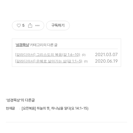
5
구독하기
'
성경묵상
' 카테고리의 다른 글
2021.03.07
[갈라디아서] 그리스도의 복음(갈 1:6~10)
(0)
2020.06.19
[갈라디아서] 은혜로 살아가는 삶(갈 1:1~5)
(0)
'성경묵상'의 다른글
현재글
[요한복음] 하늘의 뜻, 하나님을 알다(요 14:1~15)