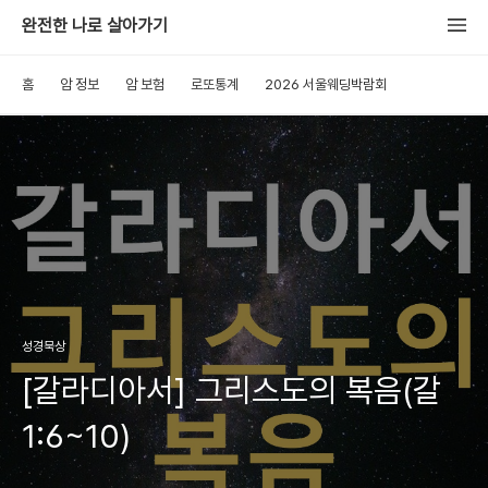
완전한 나로 살아가기
홈
암 정보
암 보험
로또통계
2026 서울웨딩박람회
성경묵상
[갈라디아서] 그리스도의 복음(갈
1:6~10)