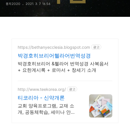
뭉치2020
2021. 3. 7. 16:56
https://bethanyecclesia.blogspot.com
광고
박경호히브리어헬라어번역성경
박경호히브리어 &헬라어 번역성경 사복음서
+ 요한계시록 + 로마서 + 창세기 소개
http://www.teekorea.org/
광고
티코리아 - 신약개론
교회 양육프로그램, 교재 소
개, 공동체학습, 세미나 안내,
과정 소개.