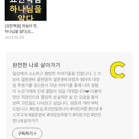
[요한복음] 하늘의 뜻,
하나님을 알다(요
14:1~15)
2022.10.05
완전한 나로 살아가기
일상에서 소소하고 평범한 이야기들을 전합니다. :) 가
성비 결혼준비 끝판왕의 결혼준비과정과 엄마의 대장
암 투병기를 겪으면서 지낸 이야기를 통해 나의 경험
이 누군가에게 인생 꿀팁이 되길 기대합니다❤️ 더불어
만년 직장인으로 열심히 성실히만 살 던 모습을 돌아
보며 고민들도 나눠보고 싶습니다. 응원과 격려 부탁
드립니다. #반칠십 #고민많은나이 #어린어른 #인생 #
스무고개 #결혼준비 #대장암투병기 #직장고민 #완전
한나로살아가기
구독하기