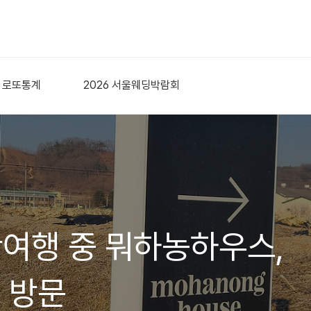
로또통계
2026 서울웨딩박람회
산여행 중 뭐하농하우스,
 방문