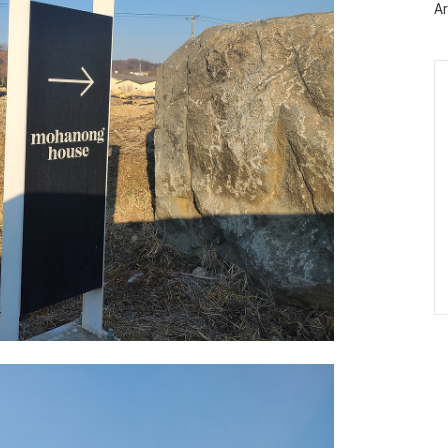
Ar
Ca