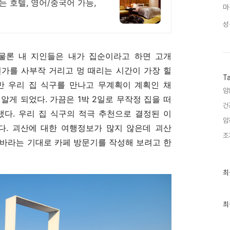
 호텔, 영어/중국어 가능,
마
성
물론 내 지인들은 내가 집순이라고 하면 고개
언가를 사부작 거리고 멍 때리는 시간이 가장 힐
T
만 우리 집 식구를 만나고 무계획이 계획인 채
암
알게 되었다. 가끔은 1박 2일로 무작정 집을 떠
건
랬다. 우리 집 식구의 적극 추천으로 결정된 이
암
다. 괴산에 대한 여행정보가 많지 않은데 괴산
조
 바라는 기대로 카페 방문기를 작성해 보려고 한
최
최
근
글
과
인
최
기
글