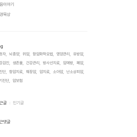
음이야기
경묵상
ag
환자,
뇌종양,
위암,
항암화학요법,
영양관리,
유방암,
강검진,
생존율,
건강관리,
방사선치료,
암예방,
폐암,
진단,
항암치료,
췌장암,
암치료,
소아암,
난소상피암,
기진단,
암보험,
근글
인기글
근댓글