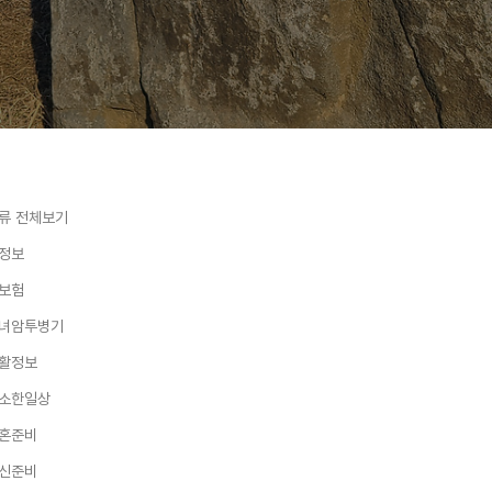
류 전체보기
정보
보험
녀암투병기
활정보
소한일상
혼준비
신준비