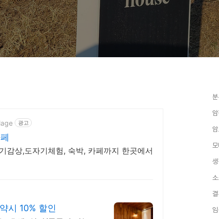
분
암
lage
광고
암
카페
모
기감상,도자기체험, 숙박, 카페까지 한곳에서
생
소
결
시 10% 할인
임