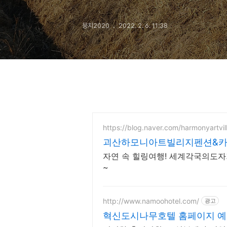
뭉치2020
2022. 2. 6. 11:38
https://blog.naver.com/harmonyartvil
괴산하모니아트빌리지펜션&
자연 속 힐링여행! 세계각국의도자
~
http://www.namoohotel.com/
광고
혁신도시나무호텔 홈페이지 예약