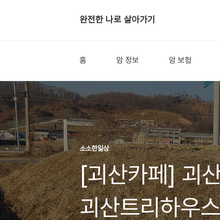
완전한 나로 살아가기
홈
암 정보
암 보험
소소한일상
[괴산카페] 괴
괴산트리하우스