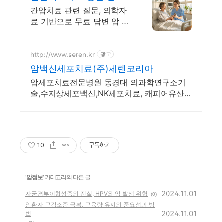
련 궁금증은 힐오에서
간암치료 관련 질문, 의학자
료 기반으로 무료 답변 암 관
련 궁금증은 힐오에서
http://www.seren.kr
광고
암백신세포치료(주)세렌코리아
암세포치료전문병원 동경대 의과학연구소기
술,수지상세포백신,NK세포치료, 캐피어유산
균
10
구독하기
'
암정보
' 카테고리의 다른 글
2024.11.01
자궁경부이형성증의 진실, HPV와 암 발생 위험
(0)
암환자 근감소증 극복, 근육량 유지의 중요성과 방
2024.11.01
법