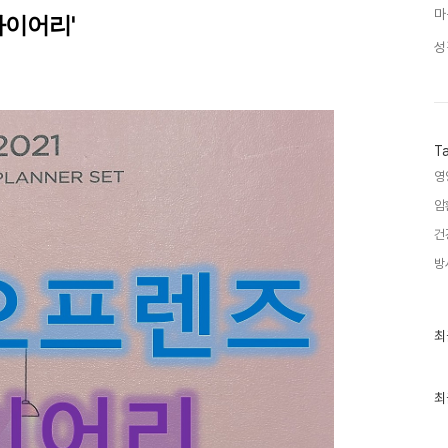
마
다이어리'
성
T
영
암
건
방
최
최
근
글
과
인
최
기
글