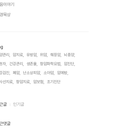
음이야기
경묵상
ag
양관리,
암치료,
유방암,
위암,
췌장암,
뇌종양,
환자,
건강관리,
생존율,
항암화학요법,
암진단,
강검진,
폐암,
난소상피암,
소아암,
암예방,
사선치료,
항암치료,
암보험,
조기진단,
근글
인기글
근댓글