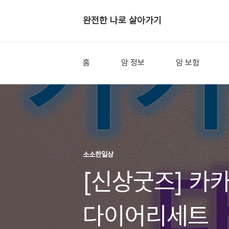
완전한 나로 살아가기
홈
암 정보
암 보험
소소한일상
[신상굿즈] 카
다이어리세트