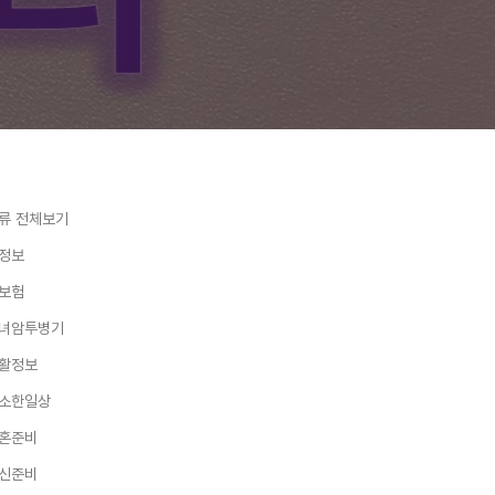
류 전체보기
정보
보험
녀암투병기
활정보
소한일상
혼준비
신준비