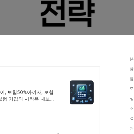
분
암
암
모
, 보험50%아끼자, 보험
 보험 가입의 시작은 내보험
생
소
결
임