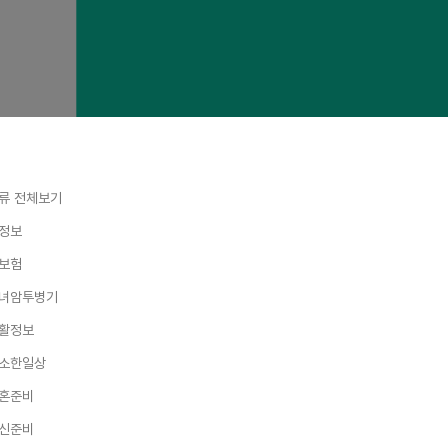
류 전체보기
정보
보험
녀암투병기
활정보
소한일상
혼준비
신준비