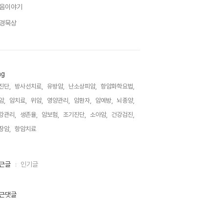
음이야기
경묵상
ag
진단,
방사선치료,
유방암,
난소상피암,
항암화학요법,
암,
암치료,
위암,
영양관리,
암환자,
암예방,
뇌종양,
강관리,
생존율,
암보험,
조기진단,
소아암,
건강검진,
장암,
항암치료,
근글
인기글
근댓글