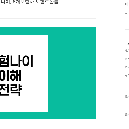
험나이, 8개보험사 보험료산출
마
성
T
암
폐
건
췌
최
최
근
글
과
인
최
기
글